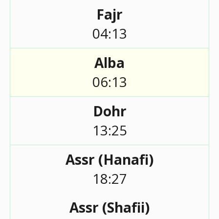
Fajr
04:13
Alba
06:13
Dohr
13:25
Assr (Hanafi)
18:27
Assr (Shafii)