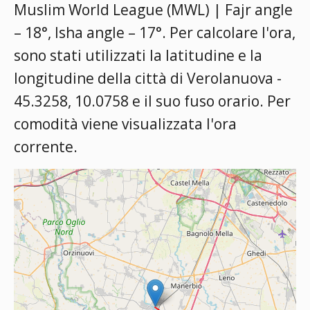
Muslim World League (MWL) | Fajr angle
– 18°, Isha angle – 17°
. Per calcolare l'ora,
sono stati utilizzati la latitudine e la
longitudine della città di Verolanuova -
45.3258, 10.0758 e il suo fuso orario. Per
comodità viene visualizzata l'ora
corrente.