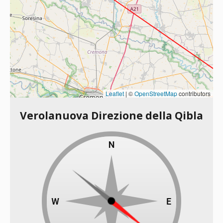
Leaflet
|
©
OpenStreetMap
contributors
Verolanuova Direzione della Qibla