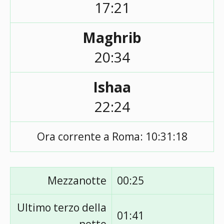
17:21
Maghrib
20:34
Ishaa
22:24
Ora corrente a Roma:
10:31:18
Mezzanotte
00:25
Ultimo terzo della
01:41