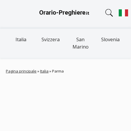
Italia
Svizzera
San
Slovenia
Marino
Pagina principale
»
Italia
»
Parma