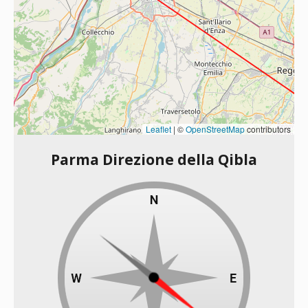
Leaflet
|
©
OpenStreetMap
contributors
Parma Direzione della Qibla