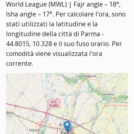
World League (MWL) | Fajr angle – 18°,
Isha angle – 17°
. Per calcolare l'ora, sono
stati utilizzati la latitudine e la
longitudine della città di Parma -
44.8015, 10.328 e il suo fuso orario. Per
comodità viene visualizzata l'ora
corrente.