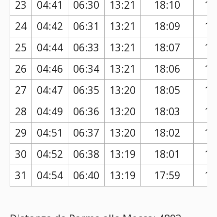
23
04:41
06:30
13:21
18:10
17
24
04:42
06:31
13:21
18:09
17
25
04:44
06:33
13:21
18:07
17
26
04:46
06:34
13:21
18:06
17
27
04:47
06:35
13:20
18:05
17
28
04:49
06:36
13:20
18:03
17
29
04:51
06:37
13:20
18:02
17
30
04:52
06:38
13:19
18:01
17
31
04:54
06:40
13:19
17:59
17