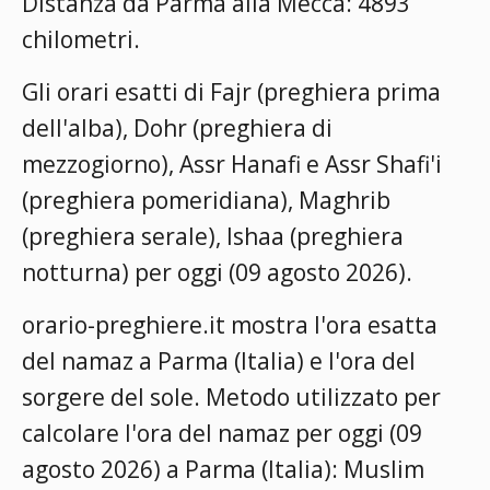
Distanza da Parma alla Mecca: 4893
chilometri.
Gli orari esatti di Fajr (preghiera prima
dell'alba), Dohr (preghiera di
mezzogiorno), Assr Hanafi e Assr Shafi'i
(preghiera pomeridiana), Maghrib
(preghiera serale), Ishaa (preghiera
notturna) per oggi (09 agosto 2026).
orario-preghiere.it mostra l'ora esatta
del namaz a Parma (Italia) e l'ora del
sorgere del sole. Metodo utilizzato per
calcolare l'ora del namaz per oggi (09
agosto 2026) a Parma (Italia):
Muslim