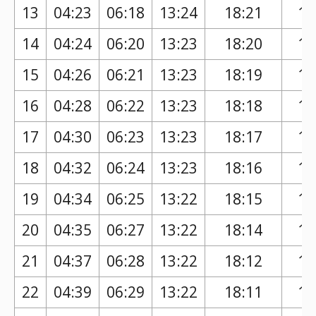
13
04:23
06:18
13:24
18:21
17
14
04:24
06:20
13:23
18:20
17
15
04:26
06:21
13:23
18:19
17
16
04:28
06:22
13:23
18:18
17
17
04:30
06:23
13:23
18:17
17
18
04:32
06:24
13:23
18:16
17
19
04:34
06:25
13:22
18:15
17
20
04:35
06:27
13:22
18:14
17
21
04:37
06:28
13:22
18:12
17
22
04:39
06:29
13:22
18:11
17