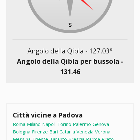
Angolo della Qibla -
127.03
°
Angolo della Qibla per bussola -
131.46
Città vicine a Padova
Roma
Milano
Napoli
Torino
Palermo
Genova
Bologna
Firenze
Bari
Catania
Venezia
Verona
Messina
Trieste
Taranto
Brescia
Parma
Prato