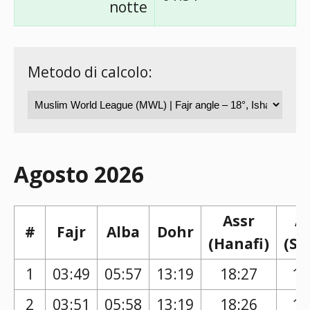
notte
Metodo di calcolo:
Agosto 2026
Assr
A
#
Fajr
Alba
Dohr
(Hanafi)
(Sh
1
03:49
05:57
13:19
18:27
17
2
03:51
05:58
13:19
18:26
17