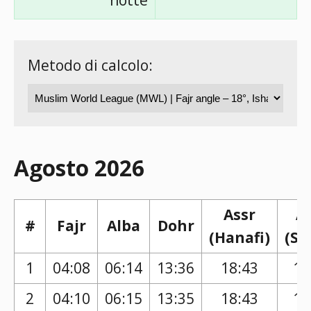
notte
Metodo di calcolo:
Agosto 2026
Assr
A
#
Fajr
Alba
Dohr
(Hanafi)
(Sh
1
04:08
06:14
13:36
18:43
17
2
04:10
06:15
13:35
18:43
17