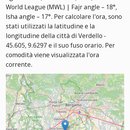
World League (MWL) | Fajr angle – 18°,
Isha angle – 17°
. Per calcolare l'ora, sono
stati utilizzati la latitudine e la
longitudine della città di Verdello -
45.605, 9.6297 e il suo fuso orario. Per
comodità viene visualizzata l'ora
corrente.