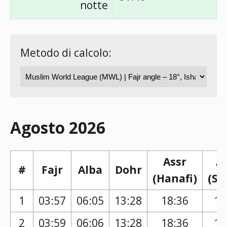
notte
Metodo di calcolo:
Agosto 2026
Assr
A
#
Fajr
Alba
Dohr
(Hanafi)
(Sh
1
03:57
06:05
13:28
18:36
17
2
03:59
06:06
13:28
18:36
17