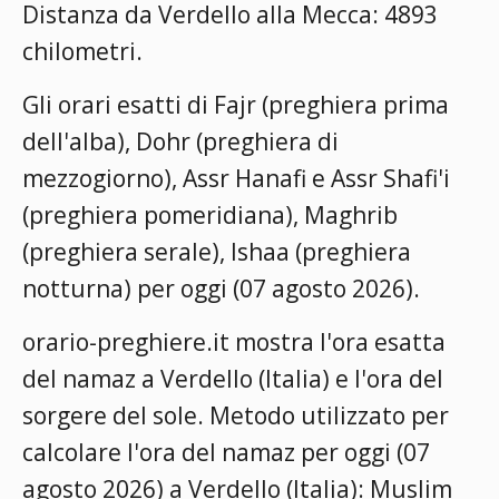
Distanza da Verdello alla Mecca: 4893
chilometri.
Gli orari esatti di Fajr (preghiera prima
dell'alba), Dohr (preghiera di
mezzogiorno), Assr Hanafi e Assr Shafi'i
(preghiera pomeridiana), Maghrib
(preghiera serale), Ishaa (preghiera
notturna) per oggi (07 agosto 2026).
orario-preghiere.it mostra l'ora esatta
del namaz a Verdello (Italia) e l'ora del
sorgere del sole. Metodo utilizzato per
calcolare l'ora del namaz per oggi (07
agosto 2026) a Verdello (Italia):
Muslim