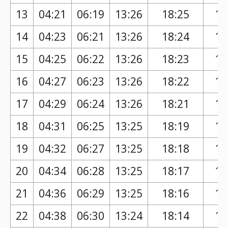
13
04:21
06:19
13:26
18:25
17
14
04:23
06:21
13:26
18:24
17
15
04:25
06:22
13:26
18:23
17
16
04:27
06:23
13:26
18:22
17
17
04:29
06:24
13:26
18:21
17
18
04:31
06:25
13:25
18:19
17
19
04:32
06:27
13:25
18:18
17
20
04:34
06:28
13:25
18:17
17
21
04:36
06:29
13:25
18:16
17
22
04:38
06:30
13:24
18:14
17