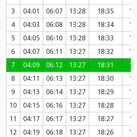
3
04:01
06:07
13:28
18:35
17
4
04:03
06:08
13:28
18:34
17
5
04:05
06:10
13:28
18:33
17
6
04:07
06:11
13:27
18:32
17
7
04:09
06:12
13:27
18:31
17
8
04:11
06:13
13:27
18:30
17
9
04:13
06:14
13:27
18:29
17
10
04:15
06:16
13:27
18:28
17
11
04:17
06:17
13:27
18:27
17
12
04:19
06:18
13:27
18:26
17