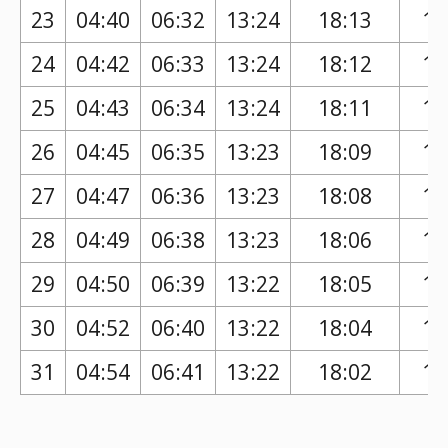
23
04:40
06:32
13:24
18:13
17
24
04:42
06:33
13:24
18:12
17
25
04:43
06:34
13:24
18:11
17
26
04:45
06:35
13:23
18:09
17
27
04:47
06:36
13:23
18:08
17
28
04:49
06:38
13:23
18:06
17
29
04:50
06:39
13:22
18:05
17
30
04:52
06:40
13:22
18:04
17
31
04:54
06:41
13:22
18:02
17