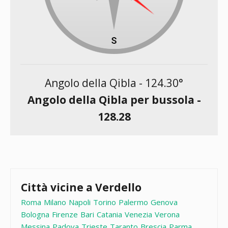
Angolo della Qibla -
124.30
°
Angolo della Qibla per bussola -
128.28
Città vicine a Verdello
Roma
Milano
Napoli
Torino
Palermo
Genova
Bologna
Firenze
Bari
Catania
Venezia
Verona
Messina
Padova
Trieste
Taranto
Brescia
Parma