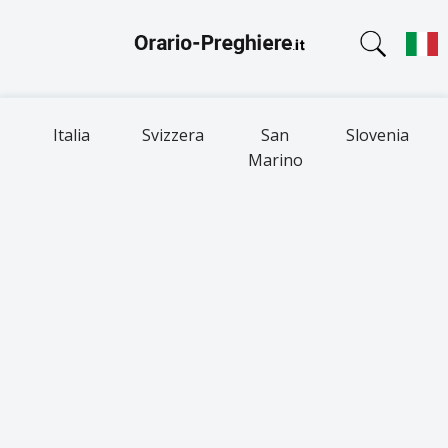
Italia
Svizzera
San
Slovenia
Marino