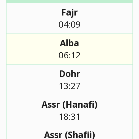
Fajr
04:09
Alba
06:12
Dohr
13:27
Assr (Hanafi)
18:31
Assr (Shafii)