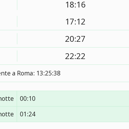
18:16
17:12
20:27
22:22
ente a Roma:
13:25:39
notte
00:10
notte
01:24