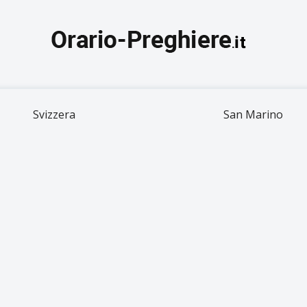
Svizzera
San Marino