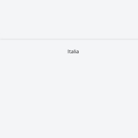
Italia