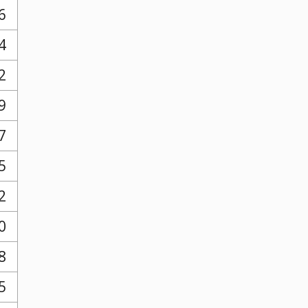
6
4
2
9
7
5
2
0
8
5