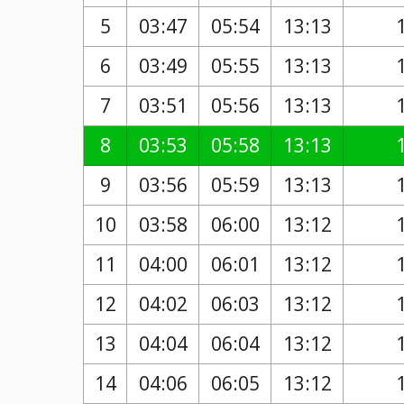
5
03:47
05:54
13:13
6
03:49
05:55
13:13
7
03:51
05:56
13:13
8
03:53
05:58
13:13
9
03:56
05:59
13:13
10
03:58
06:00
13:12
11
04:00
06:01
13:12
12
04:02
06:03
13:12
13
04:04
06:04
13:12
14
04:06
06:05
13:12