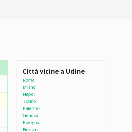
Città vicine a Udine
Roma
Milano
Napoli
Torino
Palermo
Genova
Bologna
Firenze