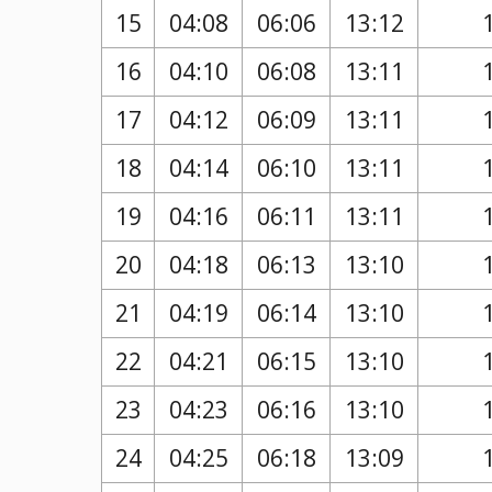
15
04:08
06:06
13:12
16
04:10
06:08
13:11
17
04:12
06:09
13:11
18
04:14
06:10
13:11
19
04:16
06:11
13:11
20
04:18
06:13
13:10
21
04:19
06:14
13:10
22
04:21
06:15
13:10
23
04:23
06:16
13:10
24
04:25
06:18
13:09