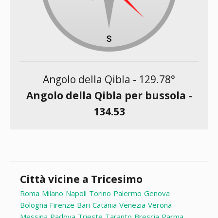
Angolo della Qibla -
129.78
°
Angolo della Qibla per bussola -
134.53
Città vicine a Tricesimo
Roma
Milano
Napoli
Torino
Palermo
Genova
Bologna
Firenze
Bari
Catania
Venezia
Verona
Messina
Padova
Trieste
Taranto
Brescia
Parma