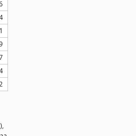
6
4
1
9
7
4
2
),
haa