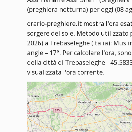
(preghiera notturna) per oggi (08 a
orario-preghiere.it mostra l'ora esat
sorgere del sole. Metodo utilizzato 
2026) a Trebaseleghe (Italia):
Muslim
angle – 17°
. Per calcolare l'ora, sono
della città di Trebaseleghe - 45.5833
visualizzata l'ora corrente.