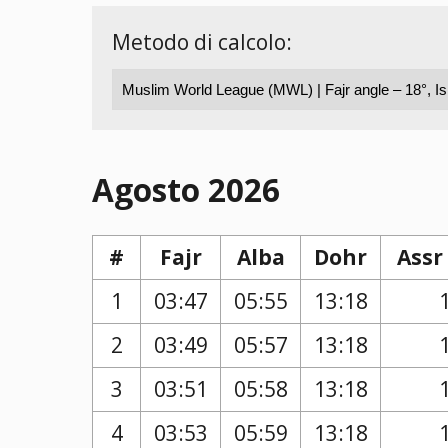
Metodo di calcolo:
Agosto 2026
#
Fajr
Alba
Dohr
Assr
1
03:47
05:55
13:18
2
03:49
05:57
13:18
3
03:51
05:58
13:18
4
03:53
05:59
13:18