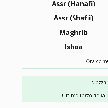
Assr (Hanafi)
Assr (Shafii)
Maghrib
Ishaa
Ora corr
Mezza
Ultimo terzo della 