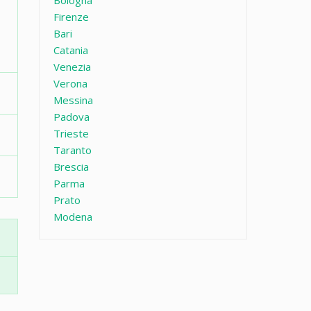
Bologna
Firenze
Bari
Catania
Venezia
Verona
Messina
Padova
Trieste
Taranto
Brescia
Parma
Prato
Modena