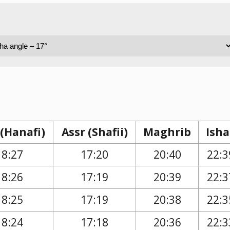
 (Hanafi)
Assr (Shafii)
Maghrib
Isha
18:27
17:20
20:40
22:3
18:26
17:19
20:39
22:3
18:25
17:19
20:38
22:3
18:24
17:18
20:36
22:3