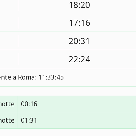
18:20
17:16
20:31
22:24
ente a Roma:
11:33:46
notte
00:16
notte
01:31