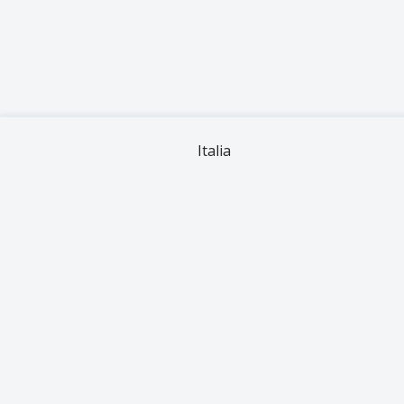
Italia