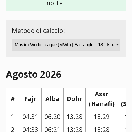
notte
Metodo di calcolo:
Agosto 2026
Assr
A
#
Fajr
Alba
Dohr
(Hanafi)
(Sh
1
04:31
06:20
13:28
18:29
17
2
04:33
06:21
13:28
18:28
17