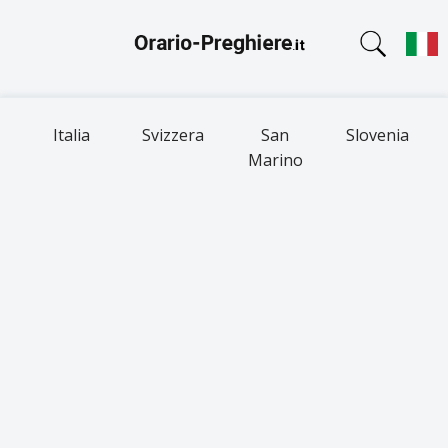
Italia
Svizzera
San
Slovenia
Marino