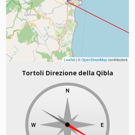
Leaflet
|
©
OpenStreetMap
contributors
Tortoli Direzione della Qibla