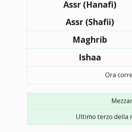
Assr (Hanafi)
Assr (Shafii)
Maghrib
Ishaa
Ora corr
Mezza
Ultimo terzo della 