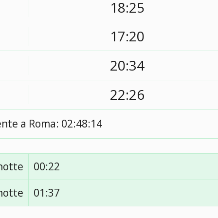
18:25
17:20
20:34
22:26
ente a Roma:
02:48:15
notte
00:22
notte
01:37