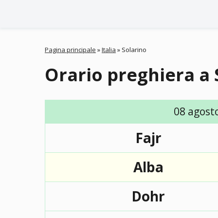
Pagina principale
»
Italia
»
Solarino
Orario preghiera a 
08 agost
Fajr
Alba
Dohr