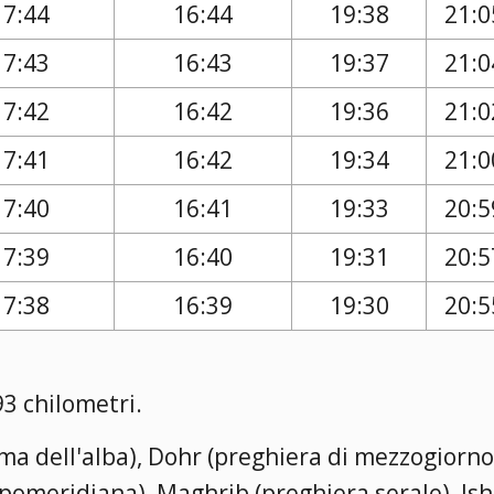
17:44
16:44
19:38
21:0
17:43
16:43
19:37
21:0
17:42
16:42
19:36
21:0
17:41
16:42
19:34
21:0
17:40
16:41
19:33
20:5
17:39
16:40
19:31
20:5
17:38
16:39
19:30
20:5
93 chilometri.
rima dell'alba), Dohr (preghiera di mezzogiorno
a pomeridiana), Maghrib (preghiera serale), Is