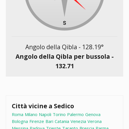
Angolo della Qibla -
128.19
°
Angolo della Qibla per bussola -
132.71
Città vicine a Sedico
Roma
Milano
Napoli
Torino
Palermo
Genova
Bologna
Firenze
Bari
Catania
Venezia
Verona
Messina
Padova
Trieste
Taranto
Brescia
Parma