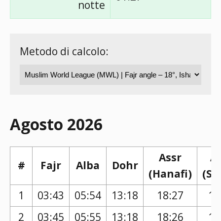
notte
Metodo di calcolo:
Agosto 2026
Assr
A
#
Fajr
Alba
Dohr
(Hanafi)
(Sh
1
03:43
05:54
13:18
18:27
17
2
03:45
05:55
13:18
18:26
17