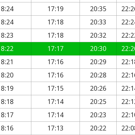
18:24
17:19
20:35
22:2
18:24
17:18
20:33
22:2
18:23
17:18
20:32
22:2
18:22
17:17
20:30
22:2
18:21
17:16
20:29
22:1
18:20
17:16
20:28
22:1
18:19
17:15
20:26
22:1
18:18
17:14
20:25
22:1
18:17
17:14
20:23
22:1
18:16
17:13
20:22
22:0