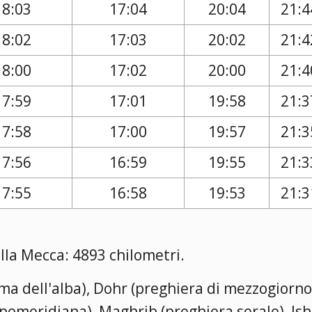
18:03
17:04
20:04
21:4
18:02
17:03
20:02
21:4
18:00
17:02
20:00
21:4
17:59
17:01
19:58
21:3
17:58
17:00
19:57
21:3
17:56
16:59
19:55
21:3
17:55
16:58
19:53
21:3
lla Mecca: 4893 chilometri.
rima dell'alba), Dohr (preghiera di mezzogiorno
a pomeridiana), Maghrib (preghiera serale), Is