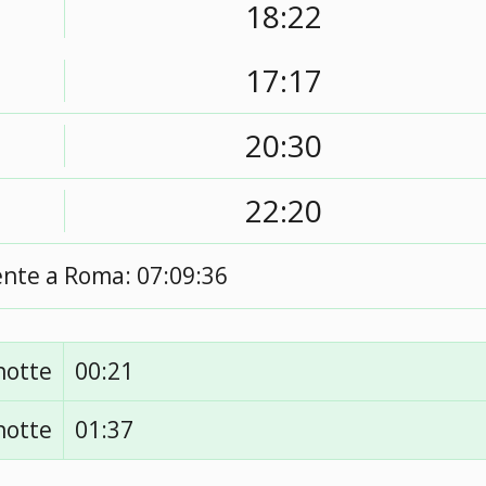
18:22
17:17
20:30
22:20
ente a Roma:
07:09:37
notte
00:21
notte
01:37