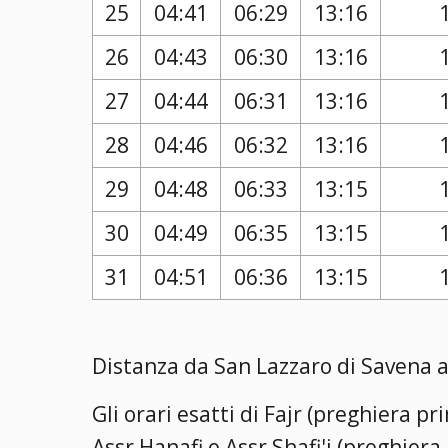
25
04:41
06:29
13:16
26
04:43
06:30
13:16
27
04:44
06:31
13:16
28
04:46
06:32
13:16
29
04:48
06:33
13:15
30
04:49
06:35
13:15
31
04:51
06:36
13:15
Distanza da San Lazzaro di Savena a
Gli orari esatti di Fajr (preghiera p
Assr Hanafi e Assr Shafi'i (preghier