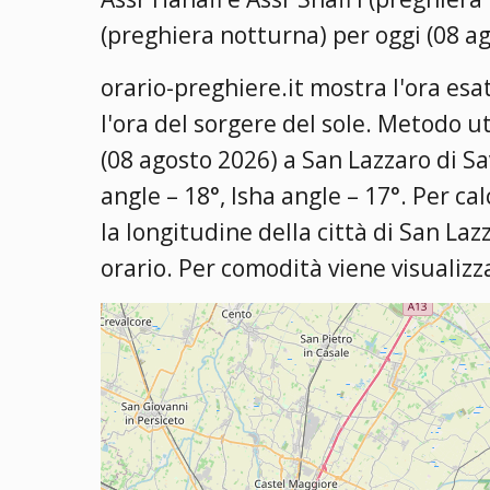
(preghiera notturna) per oggi (08 a
orario-preghiere.it mostra l'ora esa
l'ora del sorgere del sole. Metodo ut
(08 agosto 2026) a San Lazzaro di Sa
angle – 18°, Isha angle – 17°
. Per cal
la longitudine della città di San Laz
orario. Per comodità viene visualizza