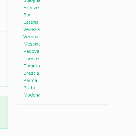
Bologna
Firenze
Bari
Catania
Venezia
Verona
Messina
Padova
Trieste
Taranto
Brescia
Parma
Prato
Modena