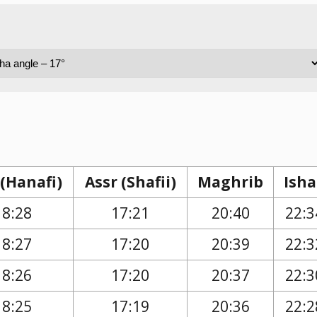
 (Hanafi)
Assr (Shafii)
Maghrib
Isha
18:28
17:21
20:40
22:3
18:27
17:20
20:39
22:3
18:26
17:20
20:37
22:3
18:25
17:19
20:36
22:2