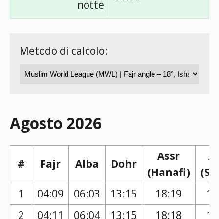
notte
Metodo di calcolo:
Agosto 2026
Assr
A
#
Fajr
Alba
Dohr
(Hanafi)
(Sh
1
04:09
06:03
13:15
18:19
17
2
04:11
06:04
13:15
18:18
17