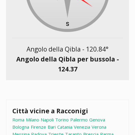
Angolo della Qibla -
120.84
°
Angolo della Qibla per bussola -
124.37
Città vicine a Racconigi
Roma
Milano
Napoli
Torino
Palermo
Genova
Bologna
Firenze
Bari
Catania
Venezia
Verona
Messina
Padova
Trieste
Taranto
Brescia
Parma