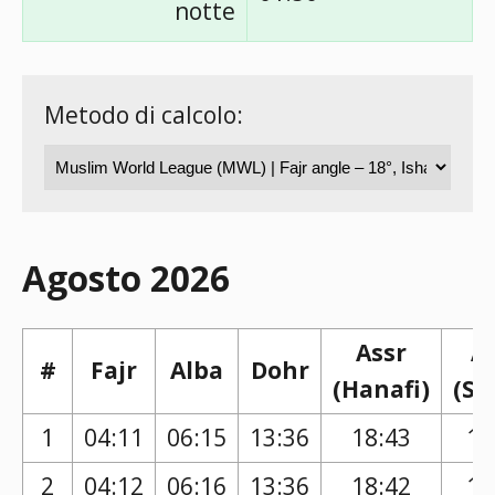
notte
Metodo di calcolo:
Agosto 2026
Assr
A
#
Fajr
Alba
Dohr
(Hanafi)
(Sh
1
04:11
06:15
13:36
18:43
17
2
04:12
06:16
13:36
18:42
17