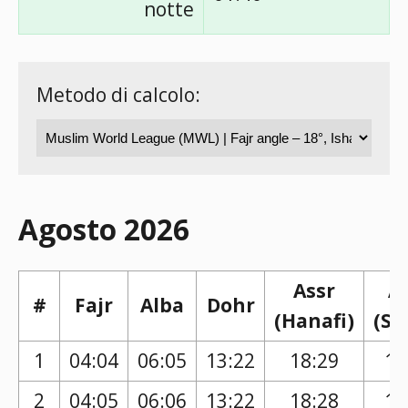
notte
Metodo di calcolo:
Agosto 2026
Assr
A
#
Fajr
Alba
Dohr
(Hanafi)
(Sh
1
04:04
06:05
13:22
18:29
17
2
04:05
06:06
13:22
18:28
17