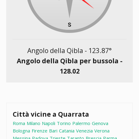
Angolo della Qibla -
123.87
°
Angolo della Qibla per bussola -
128.02
Città vicine a Quarrata
Roma
Milano
Napoli
Torino
Palermo
Genova
Bologna
Firenze
Bari
Catania
Venezia
Verona
Messina
Padova
Trieste
Taranto
Brescia
Parma