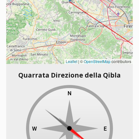
Leaflet
|
©
OpenStreetMap
contributors
Quarrata Direzione della Qibla