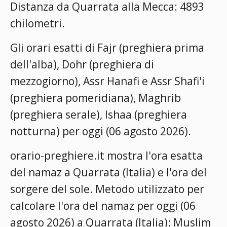
Distanza da Quarrata alla Mecca: 4893
chilometri.
Gli orari esatti di Fajr (preghiera prima
dell'alba), Dohr (preghiera di
mezzogiorno), Assr Hanafi e Assr Shafi'i
(preghiera pomeridiana), Maghrib
(preghiera serale), Ishaa (preghiera
notturna) per oggi (06 agosto 2026).
orario-preghiere.it mostra l'ora esatta
del namaz a Quarrata (Italia) e l'ora del
sorgere del sole. Metodo utilizzato per
calcolare l'ora del namaz per oggi (06
agosto 2026) a Quarrata (Italia):
Muslim