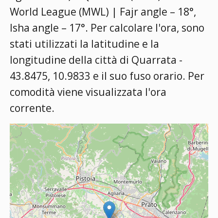
World League (MWL) | Fajr angle – 18°,
Isha angle – 17°
. Per calcolare l'ora, sono
stati utilizzati la latitudine e la
longitudine della città di Quarrata -
43.8475, 10.9833 e il suo fuso orario. Per
comodità viene visualizzata l'ora
corrente.