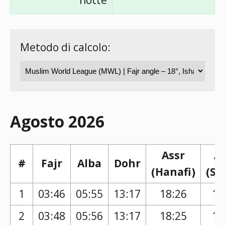
notte
Metodo di calcolo:
Agosto 2026
Assr
A
#
Fajr
Alba
Dohr
(Hanafi)
(Sh
1
03:46
05:55
13:17
18:26
17
2
03:48
05:56
13:17
18:25
17