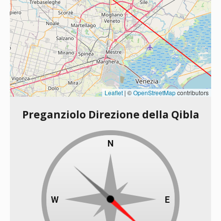
Leaflet
|
©
OpenStreetMap
contributors
Preganziolo Direzione della Qibla