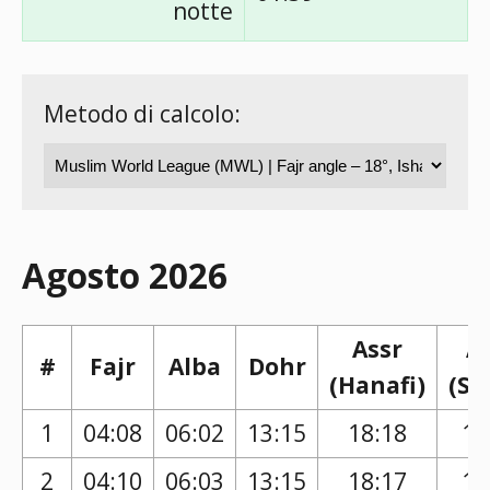
notte
Metodo di calcolo:
Agosto 2026
Assr
A
#
Fajr
Alba
Dohr
(Hanafi)
(Sh
1
04:08
06:02
13:15
18:18
17
2
04:10
06:03
13:15
18:17
17