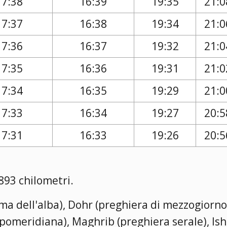
17:38
16:39
19:35
21:0
17:37
16:38
19:34
21:0
17:36
16:37
19:32
21:0
17:35
16:36
19:31
21:0
17:34
16:35
19:29
21:0
17:33
16:34
19:27
20:5
17:31
16:33
19:26
20:5
893 chilometri.
rima dell'alba), Dohr (preghiera di mezzogiorno
a pomeridiana), Maghrib (preghiera serale), Is