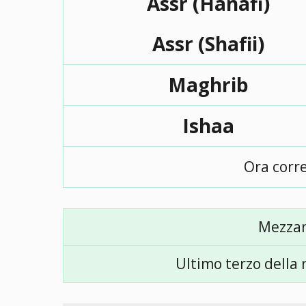
Assr (Hanafi)
Assr (Shafii)
Maghrib
Ishaa
Ora corr
Mezza
Ultimo terzo della 