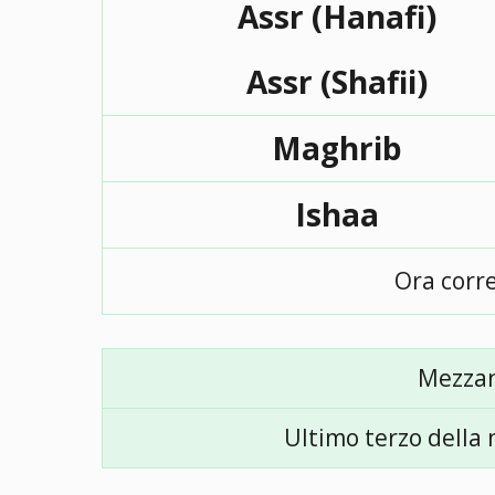
Assr (Hanafi)
Assr (Shafii)
Maghrib
Ishaa
Ora corr
Mezza
Ultimo terzo della 