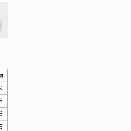
a
9
8
6
5