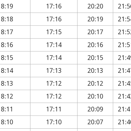
18:19
17:16
20:20
21:5
18:18
17:16
20:19
21:5
18:17
17:15
20:17
21:5
18:16
17:14
20:16
21:5
18:15
17:14
20:15
21:4
18:14
17:13
20:13
21:4
18:13
17:12
20:12
21:4
18:12
17:12
20:10
21:4
18:11
17:11
20:09
21:4
18:10
17:10
20:07
21:4