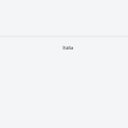
Italia