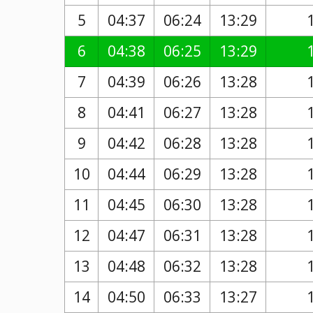
5
04:37
06:24
13:29
6
04:38
06:25
13:29
7
04:39
06:26
13:28
8
04:41
06:27
13:28
9
04:42
06:28
13:28
10
04:44
06:29
13:28
11
04:45
06:30
13:28
12
04:47
06:31
13:28
13
04:48
06:32
13:28
14
04:50
06:33
13:27