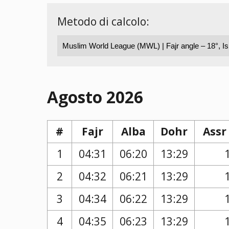
Metodo di calcolo:
Agosto 2026
#
Fajr
Alba
Dohr
Assr
1
04:31
06:20
13:29
2
04:32
06:21
13:29
3
04:34
06:22
13:29
4
04:35
06:23
13:29