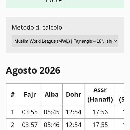
notte
Metodo di calcolo:
Agosto 2026
Assr
A
#
Fajr
Alba
Dohr
(Hanafi)
(Sh
1
03:55
05:45
12:54
17:56
16
2
03:57
05:46
12:54
17:55
16