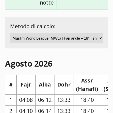
notte
Metodo di calcolo:
Agosto 2026
Assr
A
#
Fajr
Alba
Dohr
(Hanafi)
(Sh
1
04:08
06:12
13:33
18:40
17
2
04:10
06:14
13:33
18:40
17