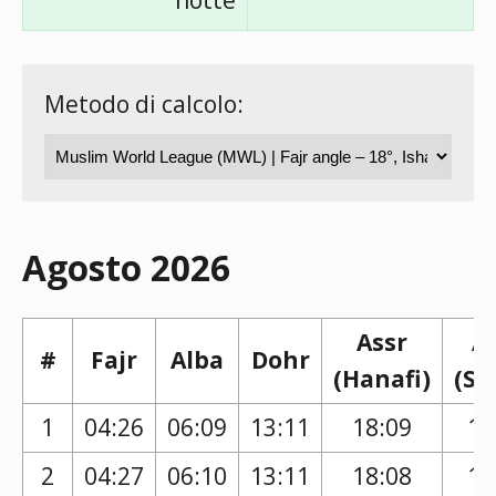
notte
Metodo di calcolo:
Agosto 2026
Assr
A
#
Fajr
Alba
Dohr
(Hanafi)
(Sh
1
04:26
06:09
13:11
18:09
17
2
04:27
06:10
13:11
18:08
17