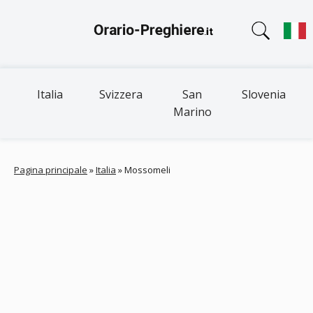
Italia
Svizzera
San
Slovenia
Marino
Pagina principale
»
Italia
»
Mossomeli