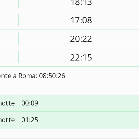
18:13
17:08
20:22
22:15
ente a Roma:
08:50:27
notte
00:09
notte
01:25