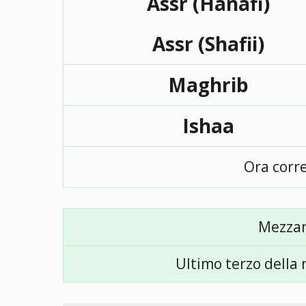
Assr (Hanafi)
Assr (Shafii)
Maghrib
Ishaa
Ora corr
Mezza
Ultimo terzo della 