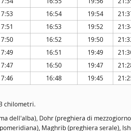
17:54
16:55
19:56
21:3
17:53
16:54
19:54
21:3
17:51
16:53
19:52
21:3
17:50
16:52
19:50
21:3
17:49
16:51
19:49
21:3
17:47
16:50
19:47
21:2
17:46
16:48
19:45
21:2
 chilometri.
rima dell'alba), Dohr (preghiera di mezzogiorno
a pomeridiana), Maghrib (preghiera serale), Is