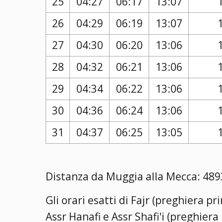
25
04:27
06:17
13:07
26
04:29
06:19
13:07
27
04:30
06:20
13:06
28
04:32
06:21
13:06
29
04:34
06:22
13:06
30
04:36
06:24
13:06
31
04:37
06:25
13:05
Distanza da Muggia alla Mecca: 4893
Gli orari esatti di Fajr (preghiera p
Assr Hanafi e Assr Shafi'i (preghier