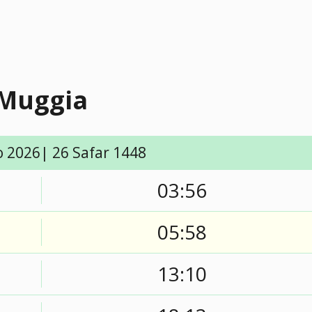
 Muggia
o 2026| 26 Safar 1448
03:56
05:58
13:10