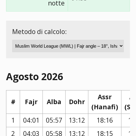
notte
Metodo di calcolo:
Agosto 2026
Assr
A
#
Fajr
Alba
Dohr
(Hanafi)
(Sh
1
04:01
05:57
13:12
18:16
17
2
04:03
05:58
13:12
18:15
17