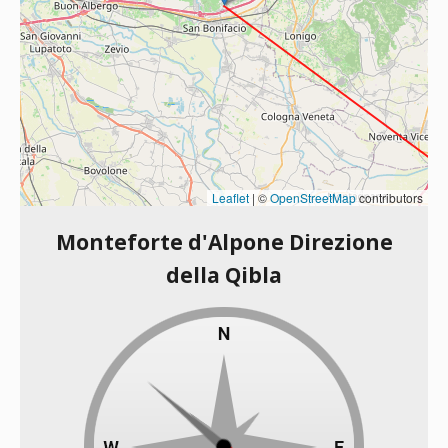
Leaflet
|
©
OpenStreetMap
contributors
Monteforte d'Alpone Direzione
della Qibla