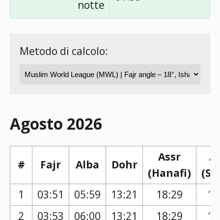
notte
Metodo di calcolo:
Agosto 2026
Assr
A
#
Fajr
Alba
Dohr
(Hanafi)
(Sh
1
03:51
05:59
13:21
18:29
17
2
03:53
06:00
13:21
18:29
17