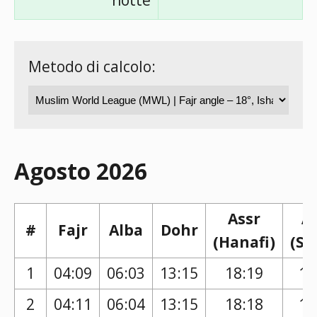
notte
Metodo di calcolo:
Agosto 2026
Assr
A
#
Fajr
Alba
Dohr
(Hanafi)
(Sh
1
04:09
06:03
13:15
18:19
17
2
04:11
06:04
13:15
18:18
17