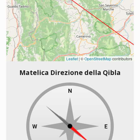
Leaflet
|
©
OpenStreetMap
contributors
Matelica Direzione della Qibla