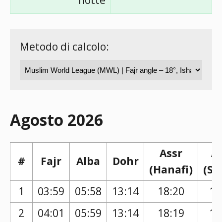
notte
Metodo di calcolo:
Agosto 2026
Assr
A
#
Fajr
Alba
Dohr
(Hanafi)
(Sh
1
03:59
05:58
13:14
18:20
17
2
04:01
05:59
13:14
18:19
17