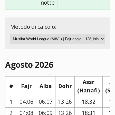
notte
Metodo di calcolo:
Agosto 2026
Assr
A
#
Fajr
Alba
Dohr
(Hanafi)
(Sh
1
04:06
06:07
13:26
18:32
17
2
04:08
06:09
13:26
18:31
17