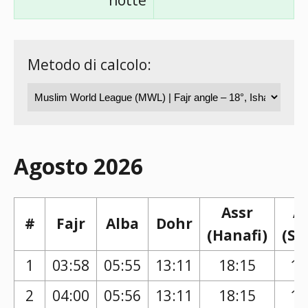
notte
Metodo di calcolo:
Agosto 2026
Assr
A
#
Fajr
Alba
Dohr
(Hanafi)
(Sh
1
03:58
05:55
13:11
18:15
17
2
04:00
05:56
13:11
18:15
17