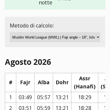
notte
Metodo di calcolo:
Agosto 2026
Assr
A
#
Fajr
Alba
Dohr
(Hanafi)
(Sh
1
03:49
05:57
13:21
18:29
17
2
03:51
05:59
13:21
18:28
17