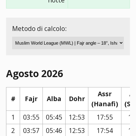
notte
Metodo di calcolo:
Agosto 2026
Assr
A
#
Fajr
Alba
Dohr
(Hanafi)
(Sh
1
03:55
05:45
12:53
17:55
16
2
03:57
05:46
12:53
17:54
16