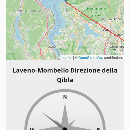
Leaflet
|
©
OpenStreetMap
contributors
Laveno-Mombello Direzione della
Qibla