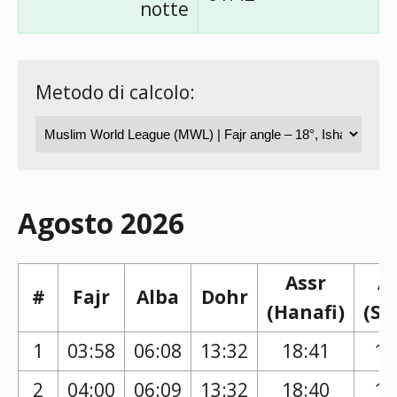
notte
Metodo di calcolo:
Agosto 2026
Assr
A
#
Fajr
Alba
Dohr
(Hanafi)
(Sh
1
03:58
06:08
13:32
18:41
17
2
04:00
06:09
13:32
18:40
17