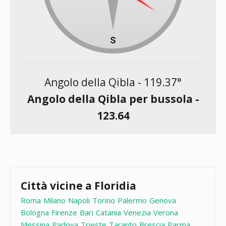
Angolo della Qibla -
119.37
°
Angolo della Qibla per bussola -
123.64
Città vicine a Floridia
Roma
Milano
Napoli
Torino
Palermo
Genova
Bologna
Firenze
Bari
Catania
Venezia
Verona
Messina
Padova
Trieste
Taranto
Brescia
Parma