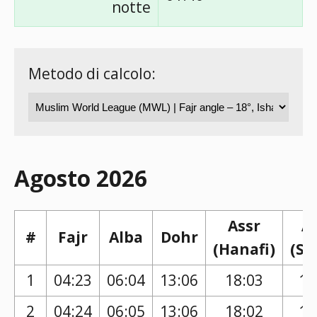
notte
Metodo di calcolo:
Agosto 2026
Assr
A
#
Fajr
Alba
Dohr
(Hanafi)
(Sh
1
04:23
06:04
13:06
18:03
16
2
04:24
06:05
13:06
18:02
16