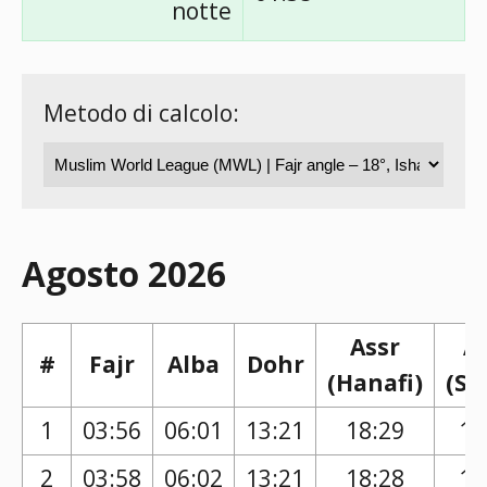
notte
Metodo di calcolo:
Agosto 2026
Assr
A
#
Fajr
Alba
Dohr
(Hanafi)
(Sh
1
03:56
06:01
13:21
18:29
17
2
03:58
06:02
13:21
18:28
17