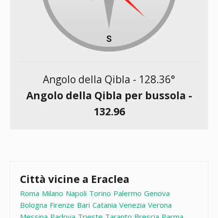
Angolo della Qibla -
128.36
°
Angolo della Qibla per bussola -
132.96
Città vicine a Eraclea
Roma
Milano
Napoli
Torino
Palermo
Genova
Bologna
Firenze
Bari
Catania
Venezia
Verona
Messina
Padova
Trieste
Taranto
Brescia
Parma