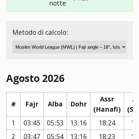
notte
Metodo di calcolo:
Agosto 2026
Assr
A
#
Fajr
Alba
Dohr
(Hanafi)
(Sh
1
03:45
05:53
13:16
18:24
17
2
03:47
05:54
13:16
18:23
17