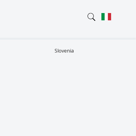
Slovenia