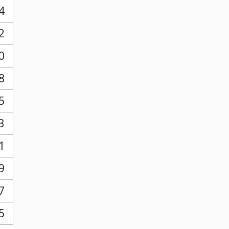
4
2
0
8
5
3
1
9
7
5