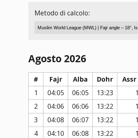
Metodo di calcolo:
Agosto 2026
#
Fajr
Alba
Dohr
Assr
1
04:05
06:05
13:23
2
04:06
06:06
13:22
3
04:08
06:07
13:22
4
04:10
06:08
13:22