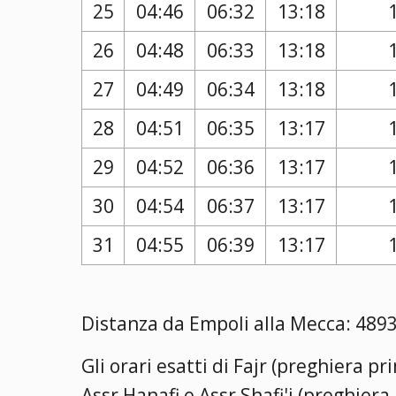
25
04:46
06:32
13:18
26
04:48
06:33
13:18
27
04:49
06:34
13:18
28
04:51
06:35
13:17
29
04:52
06:36
13:17
30
04:54
06:37
13:17
31
04:55
06:39
13:17
Distanza da Empoli alla Mecca: 4893
Gli orari esatti di Fajr (preghiera p
Assr Hanafi e Assr Shafi'i (preghier