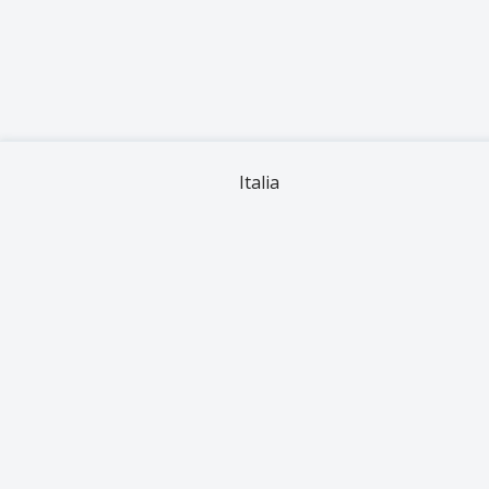
Italia