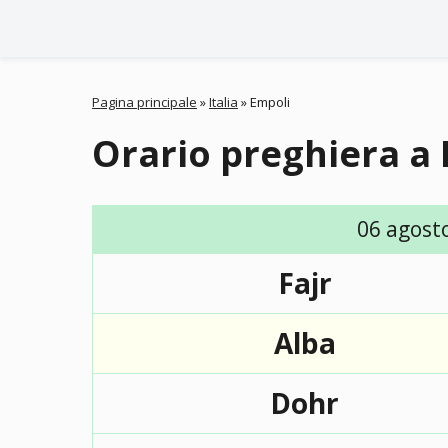
Pagina principale
»
Italia
»
Empoli
Orario preghiera a
06 agost
Fajr
Alba
Dohr