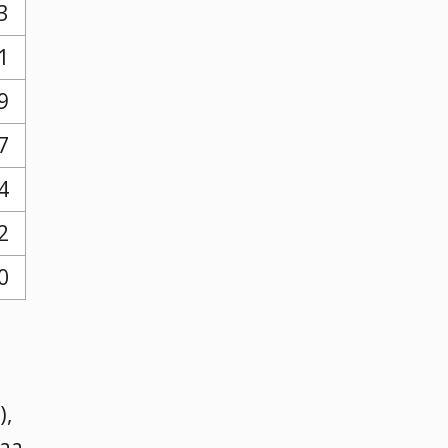
3
1
9
7
4
2
0
),
haa