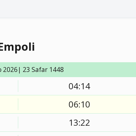
 Empoli
o 2026| 23 Safar 1448
04:14
06:10
13:22