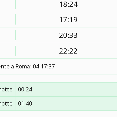
18:24
17:19
20:33
22:22
ente a Roma:
04:17:37
notte
00:24
notte
01:40