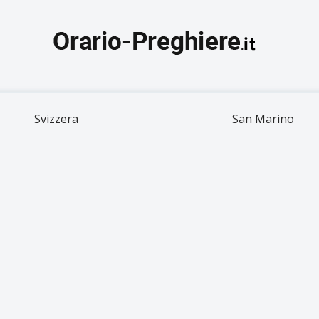
Svizzera
San Marino