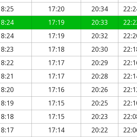
18:25
17:20
20:34
22:2
18:24
17:19
20:33
22:2
18:24
17:19
20:32
22:2
18:23
17:18
20:30
22:1
18:22
17:17
20:29
22:1
18:21
17:17
20:28
22:1
18:20
17:16
20:26
22:1
18:19
17:15
20:25
22:1
18:18
17:15
20:23
22:0
18:17
17:14
20:22
22:0