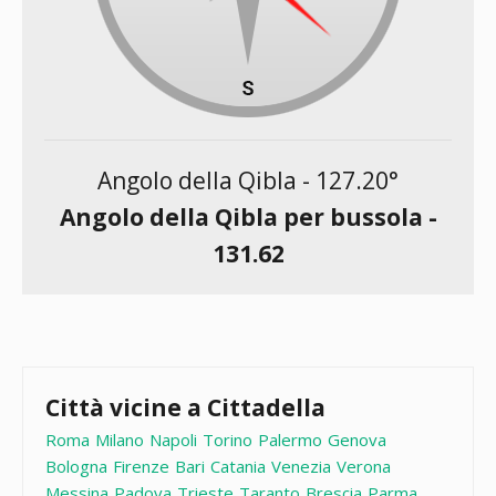
Angolo della Qibla -
127.20
°
Angolo della Qibla per bussola -
131.62
Città vicine a Cittadella
Roma
Milano
Napoli
Torino
Palermo
Genova
Bologna
Firenze
Bari
Catania
Venezia
Verona
Messina
Padova
Trieste
Taranto
Brescia
Parma