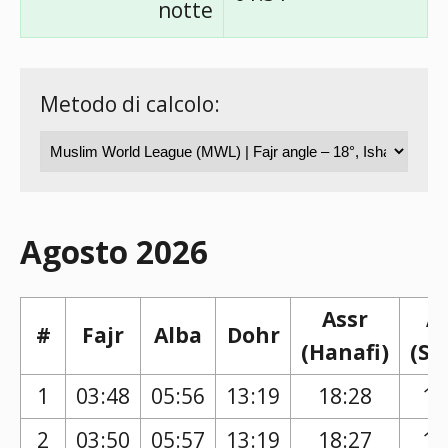
notte
Metodo di calcolo:
Agosto 2026
Assr
A
#
Fajr
Alba
Dohr
(Hanafi)
(Sh
1
03:48
05:56
13:19
18:28
17
2
03:50
05:57
13:19
18:27
17