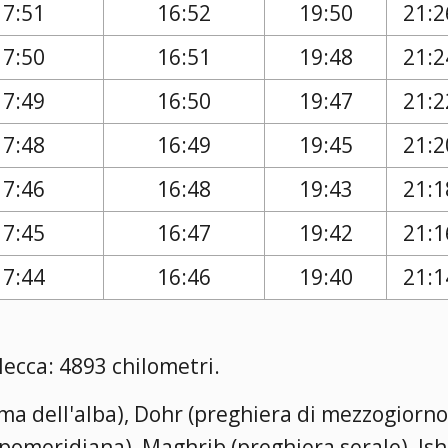
17:51
16:52
19:50
21:2
17:50
16:51
19:48
21:2
17:49
16:50
19:47
21:2
17:48
16:49
19:45
21:2
17:46
16:48
19:43
21:1
17:45
16:47
19:42
21:1
17:44
16:46
19:40
21:1
Mecca: 4893 chilometri.
rima dell'alba), Dohr (preghiera di mezzogiorno
a pomeridiana), Maghrib (preghiera serale), Is