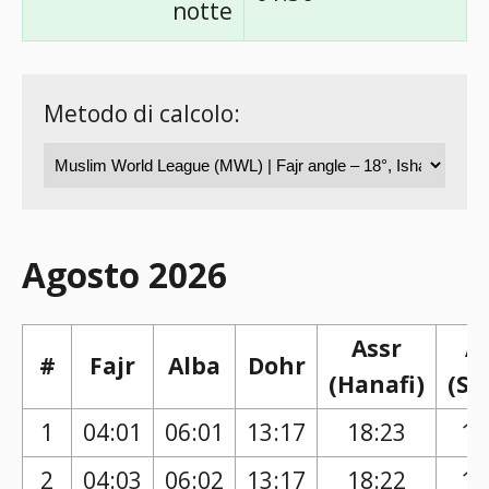
notte
Metodo di calcolo:
Agosto 2026
Assr
A
#
Fajr
Alba
Dohr
(Hanafi)
(Sh
1
04:01
06:01
13:17
18:23
17
2
04:03
06:02
13:17
18:22
17