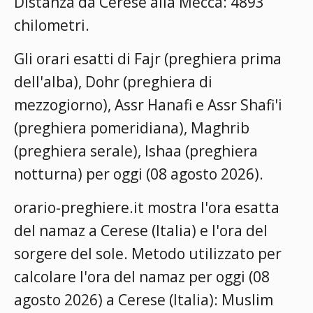
Distanza da Cerese alla Mecca: 4893
chilometri.
Gli orari esatti di Fajr (preghiera prima
dell'alba), Dohr (preghiera di
mezzogiorno), Assr Hanafi e Assr Shafi'i
(preghiera pomeridiana), Maghrib
(preghiera serale), Ishaa (preghiera
notturna) per oggi (08 agosto 2026).
orario-preghiere.it mostra l'ora esatta
del namaz a Cerese (Italia) e l'ora del
sorgere del sole. Metodo utilizzato per
calcolare l'ora del namaz per oggi (08
agosto 2026) a Cerese (Italia):
Muslim