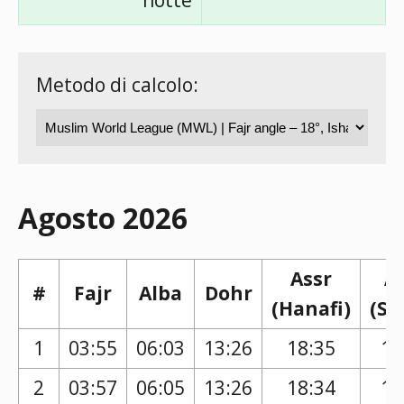
notte
Metodo di calcolo:
Agosto 2026
Assr
A
#
Fajr
Alba
Dohr
(Hanafi)
(Sh
1
03:55
06:03
13:26
18:35
17
2
03:57
06:05
13:26
18:34
17