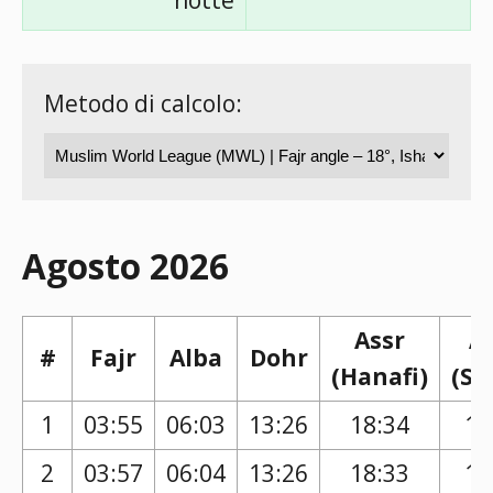
notte
Metodo di calcolo:
Agosto 2026
Assr
A
#
Fajr
Alba
Dohr
(Hanafi)
(Sh
1
03:55
06:03
13:26
18:34
17
2
03:57
06:04
13:26
18:33
17