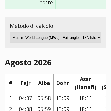
notte
Metodo di calcolo:
Agosto 2026
Assr
A
#
Fajr
Alba
Dohr
(Hanafi)
(Sh
1
04:07
05:58
13:09
18:11
17
2
04:08
05:59
13:09
18:11
17