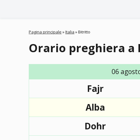
Pagina principale
»
Italia
»
Bitritto
Orario preghiera a 
06 agost
Fajr
Alba
Dohr