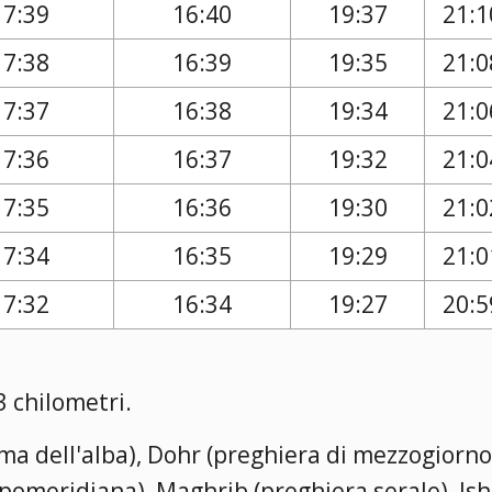
17:39
16:40
19:37
21:1
17:38
16:39
19:35
21:0
17:37
16:38
19:34
21:0
17:36
16:37
19:32
21:0
17:35
16:36
19:30
21:0
17:34
16:35
19:29
21:0
17:32
16:34
19:27
20:5
3 chilometri.
rima dell'alba), Dohr (preghiera di mezzogiorno
a pomeridiana), Maghrib (preghiera serale), Is