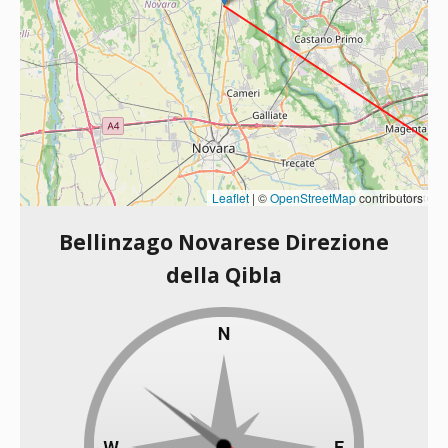
Leaflet
|
©
OpenStreetMap
contributors
Bellinzago Novarese Direzione
della Qibla