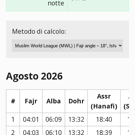
notte
Metodo di calcolo:
Agosto 2026
Assr
A
#
Fajr
Alba
Dohr
(Hanafi)
(Sh
1
04:01
06:09
13:32
18:40
17
2
04:03
06:10
13:32
18:39
17