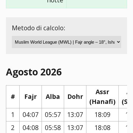
notte
Metodo di calcolo:
Agosto 2026
Assr
A
#
Fajr
Alba
Dohr
(Hanafi)
(Sh
1
04:07
05:57
13:07
18:09
17
2
04:08
05:58
13:07
18:08
17