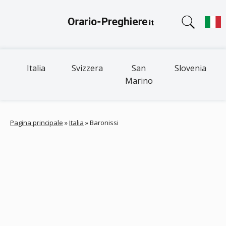
Italia
Svizzera
San
Slovenia
Marino
Pagina principale
»
Italia
»
Baronissi