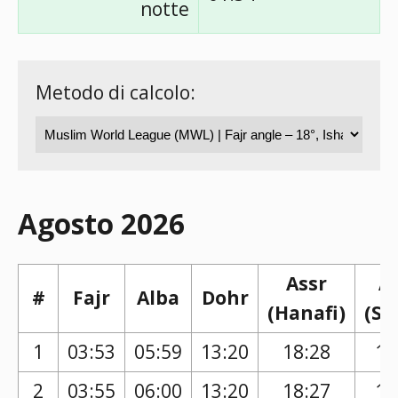
notte
Metodo di calcolo:
Agosto 2026
Assr
A
#
Fajr
Alba
Dohr
(Hanafi)
(Sh
1
03:53
05:59
13:20
18:28
17
2
03:55
06:00
13:20
18:27
17