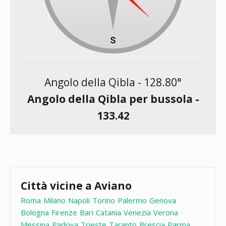
Angolo della Qibla -
128.80
°
Angolo della Qibla per bussola -
133.42
Città vicine a Aviano
Roma
Milano
Napoli
Torino
Palermo
Genova
Bologna
Firenze
Bari
Catania
Venezia
Verona
Messina
Padova
Trieste
Taranto
Brescia
Parma