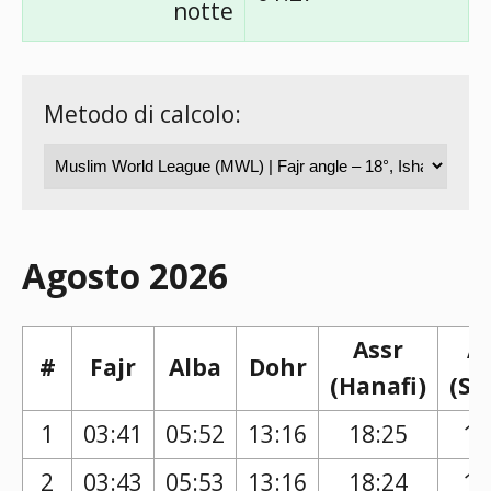
notte
Metodo di calcolo:
Agosto 2026
Assr
A
#
Fajr
Alba
Dohr
(Hanafi)
(Sh
1
03:41
05:52
13:16
18:25
17
2
03:43
05:53
13:16
18:24
17