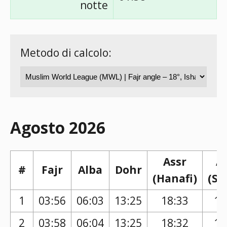
notte
Metodo di calcolo:
Agosto 2026
Assr
A
#
Fajr
Alba
Dohr
(Hanafi)
(Sh
1
03:56
06:03
13:25
18:33
17
2
03:58
06:04
13:25
18:32
17