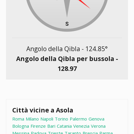
Angolo della Qibla -
124.85
°
Angolo della Qibla per bussola -
128.97
Città vicine a Asola
Roma
Milano
Napoli
Torino
Palermo
Genova
Bologna
Firenze
Bari
Catania
Venezia
Verona
Messina
Padova
Trieste
Taranto
Brescia
Parma