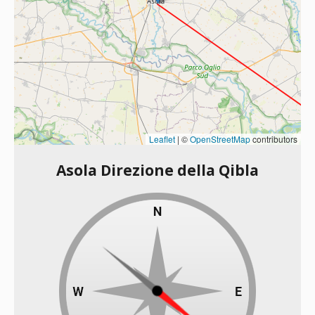
Leaflet
|
©
OpenStreetMap
contributors
Asola Direzione della Qibla